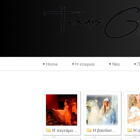
Home
Η εταιρεία
Νέα
Π
Η πεντάμο...
Η βασίλισ...
Η σ
(6)
(1)
(8)