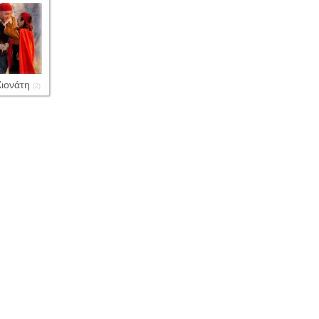
ιονάτη
(2)