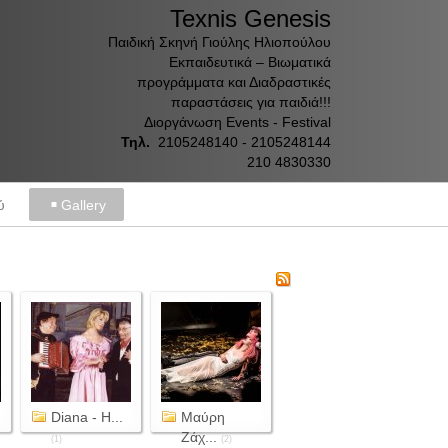
Texnis Genesis
Παιδική Σκηνή Γιούλης Ηλιοπούλου
Εκπαιδευτικά – Βιωματικά
προγράμματα και Διαδραστικές
παραστάσεις για παιδιά!!!
Διοργάνωση Events - Festival
Τηλ.
2105248140 - 2105248144
210 4830330
ύ
Gallery
Diana - Η...
Μαύρη
Ζάχ...
(1)
(2)