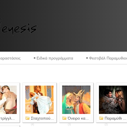
αραστάσεις
Ειδικά προγράμματα
Φεστιβάλ Παραμυθιο
τρίγγλ...
Σταχτοπού...
Όνειρο κα...
Παραμύθι ...
(4)
(3)
(2)