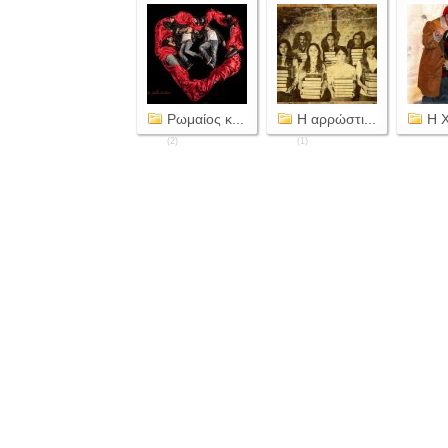
Ρωμαίος κ...
Η αρρώστι...
Η Χ
(2)
(1)